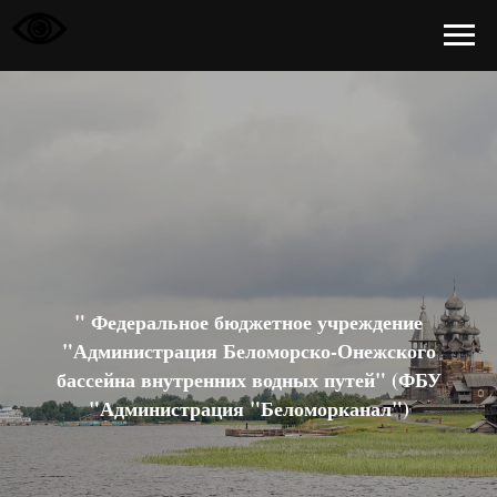
" Федеральное бюджетное учреждение
"Администрация Беломорско-Онежского
бассейна внутренних водных путей" (ФБУ
"Администрация "Беломорканал")