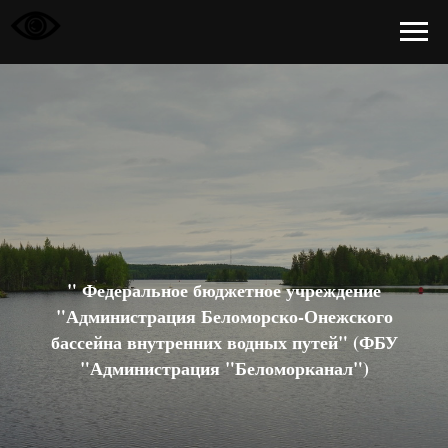
" Федеральное бюджетное учреждение
"Администрация Беломорско-Онежского
бассейна внутренних водных путей" (ФБУ
"Администрация "Беломорканал")