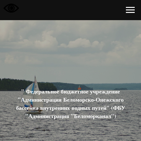
" Федеральное бюджетное учреждение
"Администрация Беломорско-Онежского
бассейна внутренних водных путей" (ФБУ
"Администрация "Беломорканал")