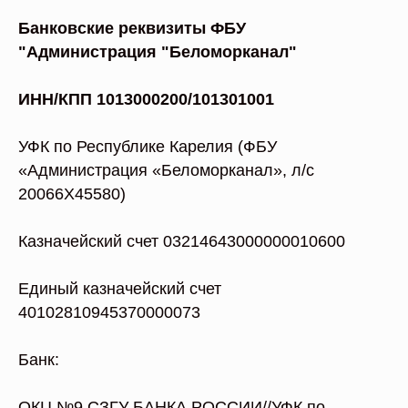
Банковские реквизиты ФБУ
"Администрация "Беломорканал"
ИНН/КПП 1013000200/101301001
УФК по Республике Карелия (ФБУ
«Администрация «Беломорканал», л/с
20066X45580)
Казначейский счет 03214643000000010600
Единый казначейский счет
40102810945370000073
Банк:
ОКЦ №9 СЗГУ БАНКА РОССИИ//УФК по