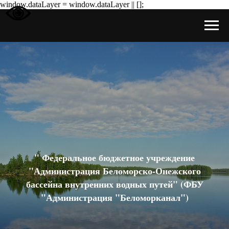
window.dataLayer = window.dataLayer || [];
" Федеральное бюджетное учреждение
"Администрация Беломорско-Онежского
бассейна внутренних водных путей" (ФБУ
"Администрация "Беломорканал")