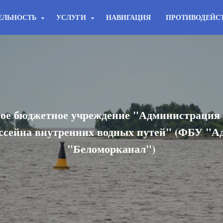
ЕЛЬНОСТЬ
УСЛУГИ
НАВИГАЦИЯ
ПРОТИВОДЕЙС
ое бюджетное учреждение "Администрация
ссейна внутренних водных путей" (ФБУ "
"Беломорканал")