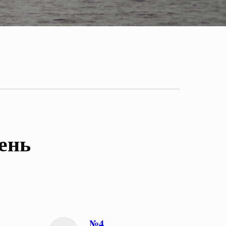
ень
№4