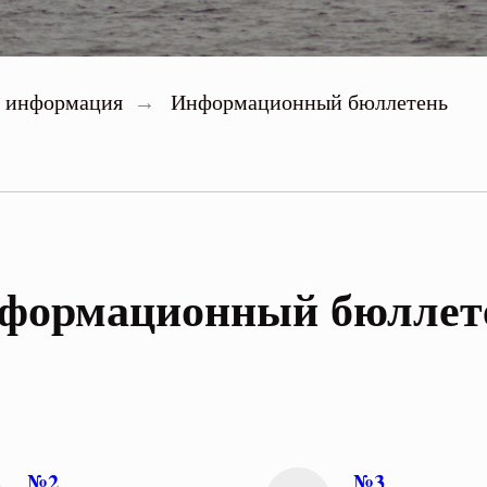
я информация
Информационный бюллетень
→
формационный бюллет
№2
№3